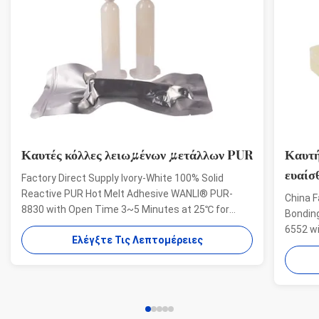
Καυτές κόλλες λειωμένων μετάλλων PUR
Καυτή
ευαίσ
Factory Direct Supply Ivory-White 100% Solid
Reactive PUR Hot Melt Adhesive WANLI® PUR-
China F
8830 with Open Time 3~5 Minutes at 25℃ for
Bondin
Electrical Structural Bonding, Perfect Bonding
6552 w
Ελέγξτε Τις Λεπτομέρειες
Strength Wanli® PUR hot melt adhesive PUR-8830
And Hig
for electronics structural bonding is a single-
Aging R
component reactive PUR hot ...
melt ad
bonding