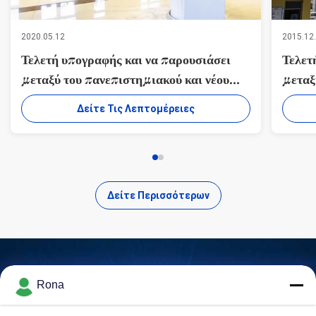
2020.05.12
2015.12
Τελετή υπογραφής και να παρουσιάσει
Τελετ
μεταξύ του πανεπιστημιακού και νέου
μεταξ
υλικού κέντρου Ε&Α Suzhou της Co.
υλικο
Δείτε Τις Λεπτομέρειες
ΥΛΙΚΏΝ ΠΡΟΣΚΌΛΛΗΣΗΣ WUXI
ΥΛΙΚ
WANLI, ΕΠΕ.
WANL
Δείτε Περισσότερων
Rona
Βρείτε Προϊόντα Υψηλής