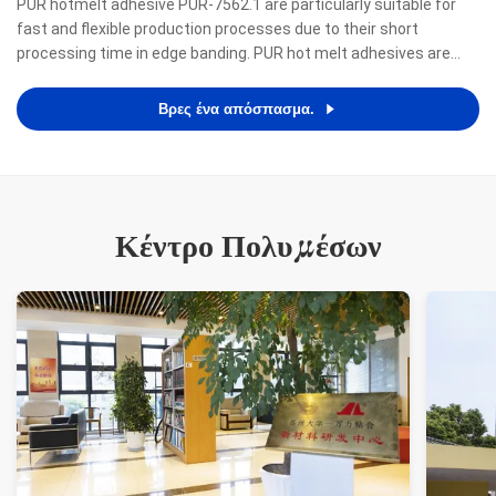
PUR hotmelt adhesive PUR-7562.1 are particularly suitable for
fast and flexible production processes due to their short
processing time in edge banding. PUR hot melt adhesives are
renowned for meeting the highest demands with regard to a
zero-bondline appearance as well as resistance to heat, ...
Βρες ένα απόσπασμα.
Κέντρο Πολυμέσων