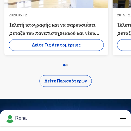
2020.05.12
2015.12
Τελετή υπογραφής και να παρουσιάσει
Τελετ
μεταξύ του πανεπιστημιακού και νέου
μεταξ
υλικού κέντρου Ε&Α Suzhou της Co.
υλικο
Δείτε Τις Λεπτομέρειες
ΥΛΙΚΏΝ ΠΡΟΣΚΌΛΛΗΣΗΣ WUXI
ΥΛΙΚ
WANLI, ΕΠΕ.
WANL
Δείτε Περισσότερων
Rona
Βρείτε Προϊόντα Υψηλής