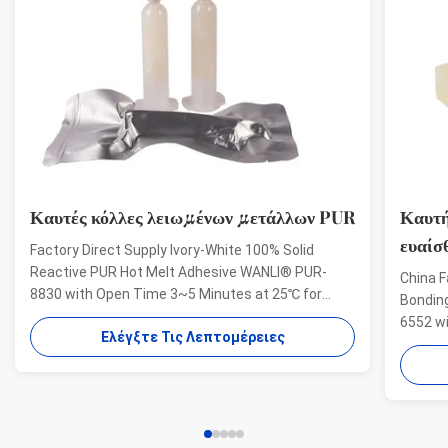
Καυτές κόλλες λειωμένων μετάλλων PUR
Καυτή
ευαίσ
Factory Direct Supply Ivory-White 100% Solid
Reactive PUR Hot Melt Adhesive WANLI® PUR-
China F
8830 with Open Time 3~5 Minutes at 25℃ for
Bondin
Electrical Structural Bonding, Perfect Bonding
6552 w
Ελέγξτε Τις Λεπτομέρειες
Strength Wanli® PUR hot melt adhesive PUR-8830
And Hig
for electronics structural bonding is a single-
Aging R
component reactive PUR hot ...
melt ad
bonding