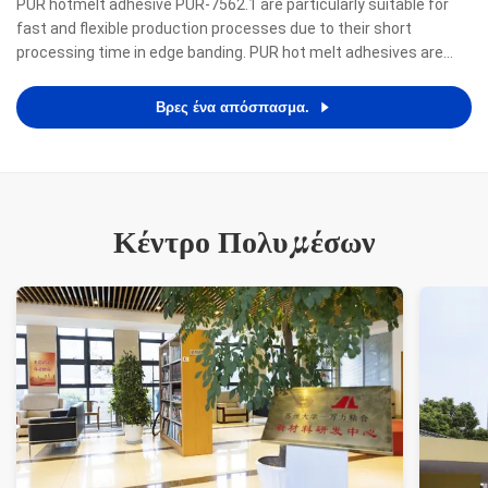
PUR hotmelt adhesive PUR-7562.1 are particularly suitable for
fast and flexible production processes due to their short
processing time in edge banding. PUR hot melt adhesives are
renowned for meeting the highest demands with regard to a
zero-bondline appearance as well as resistance to heat, ...
Βρες ένα απόσπασμα.
Κέντρο Πολυμέσων