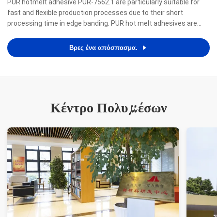
PUR hotmelt adhesive PUR-7562.1 are particularly suitable for
fast and flexible production processes due to their short
processing time in edge banding. PUR hot melt adhesives are
renowned for meeting the highest demands with regard to a
zero-bondline appearance as well as resistance to heat, ...
Βρες ένα απόσπασμα.
Κέντρο Πολυμέσων