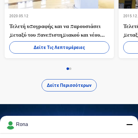
2020.05.12
2015.12
Τελετή υπογραφής και να παρουσιάσει
Τελετ
μεταξύ του πανεπιστημιακού και νέου
μεταξ
υλικού κέντρου Ε&Α Suzhou της Co.
υλικο
Δείτε Τις Λεπτομέρειες
ΥΛΙΚΏΝ ΠΡΟΣΚΌΛΛΗΣΗΣ WUXI
ΥΛΙΚ
WANLI, ΕΠΕ.
WANL
Δείτε Περισσότερων
Rona
Βρείτε Προϊόντα Υψηλής