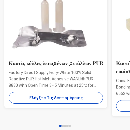
Καυτές κόλλες λειωμένων μετάλλων PUR
Καυτή
ευαίσ
Factory Direct Supply Ivory-White 100% Solid
Reactive PUR Hot Melt Adhesive WANLI® PUR-
China F
8830 with Open Time 3~5 Minutes at 25℃ for
Bondin
Electrical Structural Bonding, Perfect Bonding
6552 w
Ελέγξτε Τις Λεπτομέρειες
Strength Wanli® PUR hot melt adhesive PUR-8830
And Hig
for electronics structural bonding is a single-
Aging R
component reactive PUR hot ...
melt ad
bonding