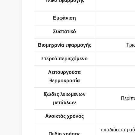
Υλικό εφαρμογής
Εμφάνιση
Συστατικό
Βιομηχανία εφαρμογής
Τρι
Στερεό περιεχόμενο
Λειτουργούσα
θερμοκρασία
Ιξώδες λειωμένων
Περίπ
μετάλλων
Ανοικτός χρόνος
τρισδιάστατη σ
Πεδίο χρήσης