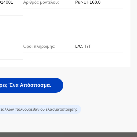
O14001
Αριθμός μοντέλου:
Pur-UH168.0
Όροι πληρωμής:
L/C, T/T
ρες Ένα Απόσπασμα.
μετάλλων πολυουρεθάνιου ελασματοποίησης