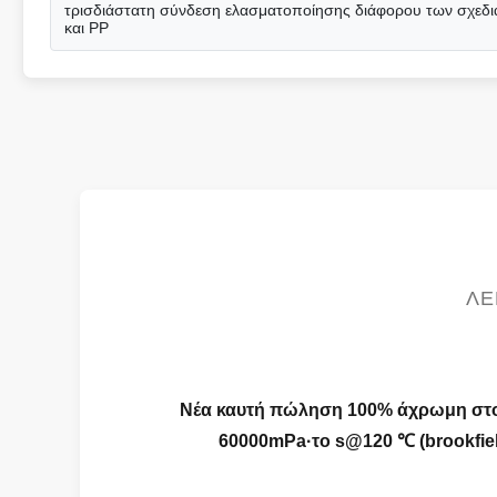
τρισδιάστατη σύνδεση ελασματοποίησης διάφορου των σχεδια
και PP
ΛΕ
Νέα καυτή πώληση 100% άχρωμη στο 
60000mPa·το s@120 ℃ (brookfiel