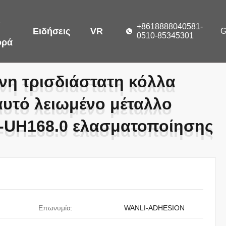
ε
+8618888040581-
Ειδήσεις
VR
0510-85345301
ορά
νη τρισδιάστατη κόλλα
νη τρισδιάστατη κόλλα
υτό λειωμένο μέταλλο
υτό λειωμένο μέταλλο
r-UH168.0 ελασματοποίησης
r-UH168.0 ελασματοποίησης
Επωνυμία:
WANLI-ADHESION