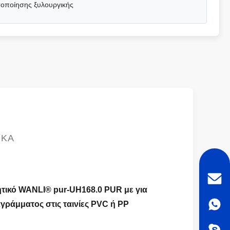
τοποίησης ξυλουργικής
ΙΚΆ
τικό WANLI® pur-UH168.0 PUR με για
γράμματος στις ταινίες PVC ή PP