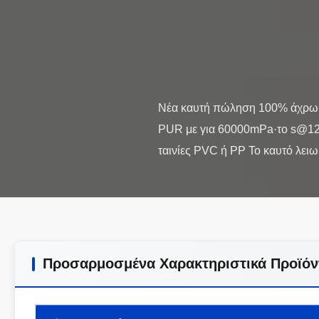
Νέα καυτή πώληση 100% άχρωμη
PUR με για 60000mPa·το s@120
Προσαρμοσμένα Χαρακτηριστικά Προϊόν