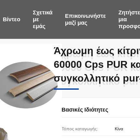
Σχετικά
Ζητήστ
Επικοινωνήστε
Βίντεο
με
μια
μαζί μας
εμάς
προσφ
Άχρωμη έως κίτρι
Άχρωμη έως κίτρι
60000 Cps PUR κα
60000 Cps PUR κα
συγκολλητικό pu
συγκολλητικό pu
Βασικές Ιδιότητες
Τόπος καταγωγής:
Κίνα