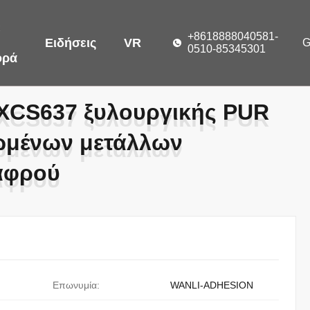
ε
+8618888040581-
Ειδήσεις
VR
0510-85345301
ορά
-XCS637 ξυλουργικής PUR
-XCS637 ξυλουργικής PUR
ωμένων μετάλλων
ωμένων μετάλλων
αφρού
αφρού
Επωνυμία:
WANLI-ADHESION