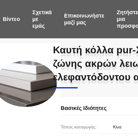
Σχετικά
Ζητήστ
Επικοινωνήστε
Βίντεο
με
μια
μαζί μας
εμάς
προσφ
Καυτή κόλλα pur
Καυτή κόλλα pur
ζώνης ακρών λει
ζώνης ακρών λει
ελεφαντόδοντου 
ελεφαντόδοντου 
Βασικές Ιδιότητες
Τόπος καταγωγής:
Κίνα