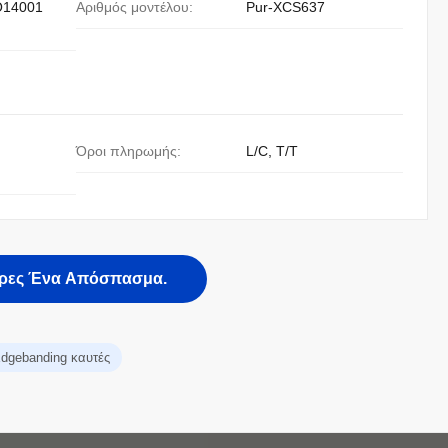
O14001
Αριθμός μοντέλου:
Pur-XCS637
Όροι πληρωμής:
L/C, T/T
ρες Ένα Απόσπασμα.
dgebanding καυτές