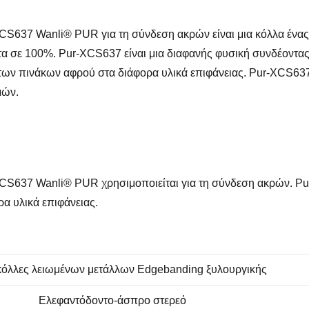
XCS637 Wanli® PUR για τη σύνδεση ακρών είναι μια κόλλα ένα
ητα σε 100%. Pur-XCS637 είναι μια διαφανής φυσική συνδέοντα
των πινάκων αφρού στα διάφορα υλικά επιφάνειας. Pur-XCS637
μών.
XCS637 Wanli® PUR χρησιμοποιείται για τη σύνδεση ακρών. P
α υλικά επιφάνειας.
κόλλες λειωμένων μετάλλων Edgebanding ξυλουργικής
Ελεφαντόδοντο-άσπρο στερεό