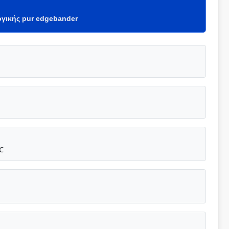
ργικής pur edgebander
℃