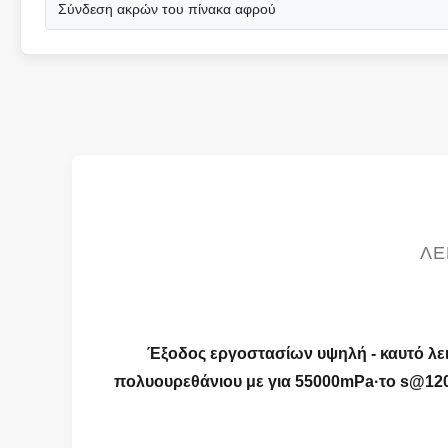
Σύνδεση ακρών του πίνακα αφρού
ΛΕ
Έξοδος εργοστασίων υψηλή - καυτό λ
πολυουρεθάνιου με για 55000mPa·το s@120 