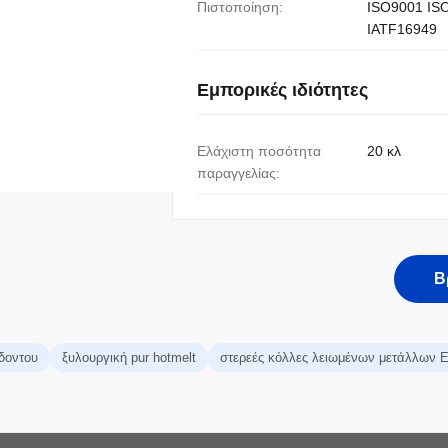
Πιστοποίηση:
ISO9001 IS
IATF16949
Εμπορικές ιδιότητες
Ελάχιστη ποσότητα
20 κλ
παραγγελίας:
Β
δοντου
ξυλουργική pur hotmelt
στερεές κόλλες λειωμένων μετάλλων E