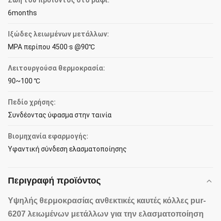
Ζωή του προϊόντος στο ράφι:
6months
Ιξώδες λειωμένων μετάλλων:
MPA περίπου 4500·s @90℃
Λειτουργούσα θερμοκρασία:
90~100 ℃
Πεδίο χρήσης:
Συνδέοντας ύφασμα στην ταινία
Βιομηχανία εφαρμογής:
Υφαντική σύνδεση ελασματοποίησης
Περιγραφή προϊόντος
Υψηλής θερμοκρασίας ανθεκτικές
καυτές κόλλες pur-
6207
λειωμένων μετάλλων για
την ελασματοποίηση