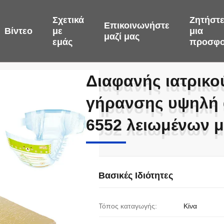
Σχετικά
Ζητήστ
Επικοινωνήστε
Βίντεο
με
μια
μαζί μας
εμάς
προσφ
Διαφανής ιατρικο
Διαφανής ιατρικο
γήρανσης υψηλή 
γήρανσης υψηλή 
6552 λειωμένων 
6552 λειωμένων 
Βασικές Ιδιότητες
Τόπος καταγωγής:
Κίνα