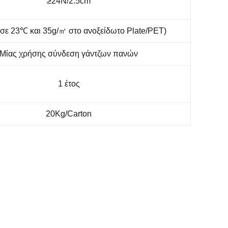
≥24N/2.5cm
σε 23℃ και 35g/㎡ στο ανοξείδωτο Plate/PET)
Μίας χρήσης σύνδεση γάντζων πανών
1 έτος
20Kg/Carton