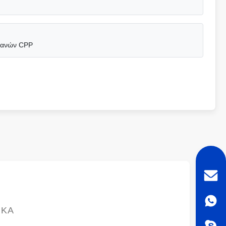
 πανών CPP
ΙΚΆ