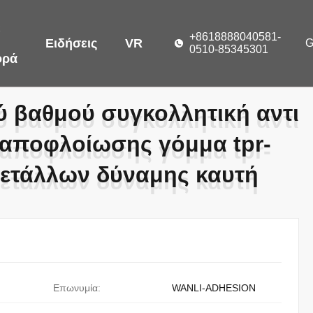
ε
+8618888040581-
Ειδήσεις
VR
0510-85345301
ορά
ύ βαθμού συγκολλητική αντι
ύ βαθμού συγκολλητική αντι
αποφλοίωσης γόμμα tpr-
αποφλοίωσης γόμμα tpr-
μετάλλων δύναμης καυτή
μετάλλων δύναμης καυτή
Επωνυμία:
WANLI-ADHESION