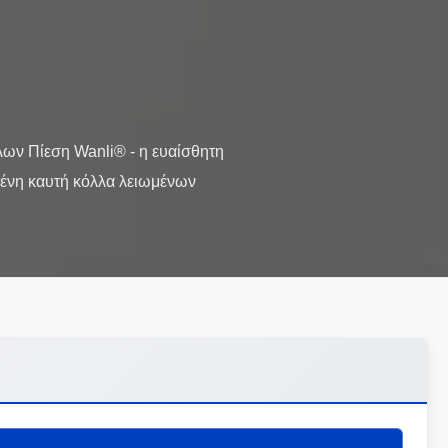
λων Πίεση Wanli® - η ευαίσθητη
μένη καυτή κόλλα λειωμένων