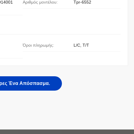
O14001
Αριθμός μοντέλου:
Tpr-6552
Όροι πληρωμής:
L/C, T/T
ρες Ένα Απόσπασμα.