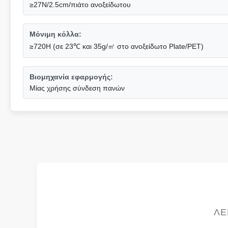
≥27N/2.5cm/πιάτο ανοξείδωτου
Μόνιμη κόλλα:
≥720H (σε 23℃ και 35g/㎡ στο ανοξείδωτο Plate/PET)
Βιομηχανία εφαρμογής:
Μίας χρήσης σύνδεση πανών
ΛΕ