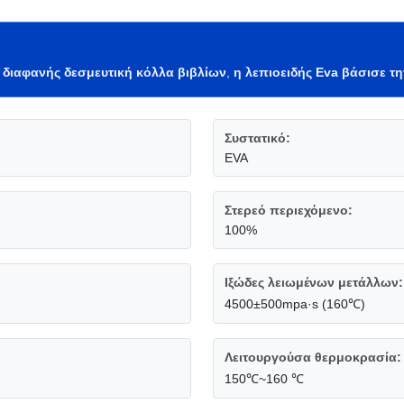
,
διαφανής δεσμευτική κόλλα βιβλίων
,
η λεπιοειδής Eva βάσισε τ
Συστατικό:
EVA
Στερεό περιεχόμενο:
100%
Ιξώδες λειωμένων μετάλλων:
4500±500mpa·s (160℃)
Λειτουργούσα θερμοκρασία:
150℃~160 ℃