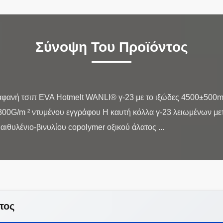
Σύνοψη Του Προϊόντος
αφανή τσιπ EVA Hotmelt WANLI® γ-23 με το ιξώδες 4500±500m
300G/m ² ντυμένου εγγράφου Η καυτή κόλλα γ-23 λειωμένων με
τος