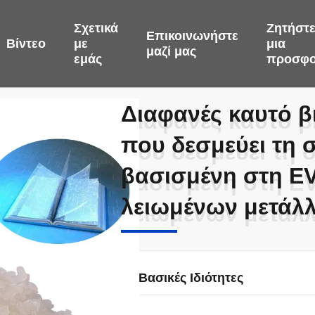
Σχετικά
Ζητήστ
Επικοινωνήστε
Βίντεο
με
μια
μαζί μας
εμάς
προσφ
Διαφανές καυτό β
Διαφανές καυτό β
που δεσμεύει τη 
που δεσμεύει τη 
βασισμένη στη EV
βασισμένη στη EV
λειωμένων μετάλ
λειωμένων μετάλ
Βασικές Ιδιότητες