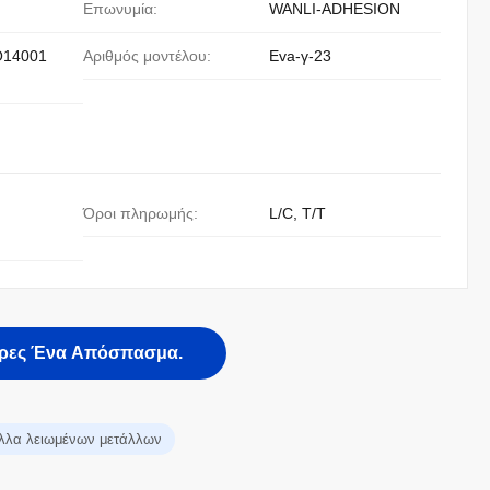
Επωνυμία:
WANLI-ADHESION
O14001
Αριθμός μοντέλου:
Eva-γ-23
Όροι πληρωμής:
L/C, T/T
ρες Ένα Απόσπασμα.
κόλλα λειωμένων μετάλλων