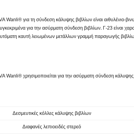
A Wanli® για τη σύνδεση κάλυψης βιβλίων είναι αιθυλένιο-βινυ
υγκεκριμένα για την ασύρματη σύνδεση βιβλίων. Γ-23 είναι χα
αυτόματη καυτή λειωμένων μετάλλων γραμμή παραγωγής βιβλίω
A Wanli® χρησιμοποιείται για την ασύρματη σύνδεση κάλυψης β
Δεσμευτικές κόλλες κάλυψης βιβλίων
Διαφανές λεπιοειδές στερεό